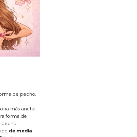
forma de pecho.
 zona más ancha,
ra forma de
el pecho
tipo
de media