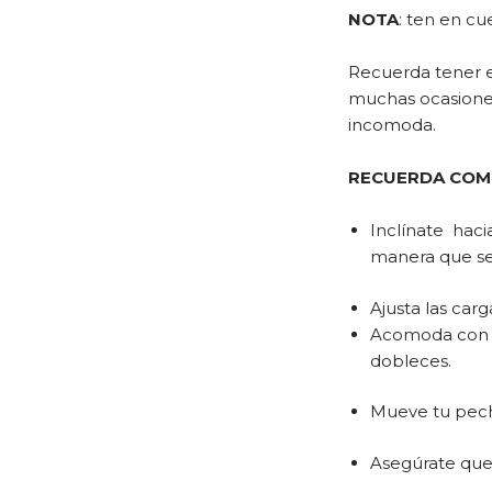
NOTA
: ten en cu
Recuerda tener e
muchas ocasione
incomoda.
RECUERDA COMO
Inclínate haci
manera que se 
Ajusta las car
Acomoda con t
dobleces.
Mueve tu pech
Asegúrate que 