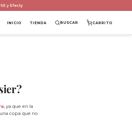
SE y Efecty
BUSCAR
INICIO
TIENDA
CARRITO
sier?
ra
, ya que en la
 una copa que no