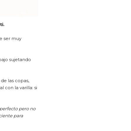
i.
ue ser muy
bajo sujetando
 de las copas,
 con la varilla: si
 perfecto pero no
ciente para