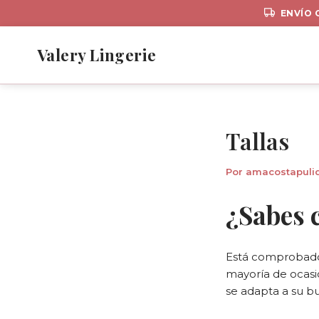
ENVÍO 
Ir
al
Valery Lingerie
contenido
Tallas
Por
amacostapul
¿Sabes c
Está comprobado
mayoría de ocasi
se adapta a su bu