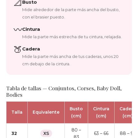
📐
Busto
Mide alrededor de la parte más ancha del busto,
con el brasier puesto.
〰️
Cintura
Mide la parte más estrecha de tu cintura, relajada.
🍑
Cadera
Mide la parte más ancha de tus caderas, unos 20
cm debajo de la cintura.
Tabla de tallas — Conjuntos, Corses, Baby Doll,
Bodies
Busto
Cintura
Cadera
Talla
Equivalente
(cm)
(cm)
(cm)
80 –
32
XS
63 – 66
88 – 91
83