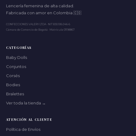
Lencería femenina de alta calidad.
Fabricada con amor en Colombia 🇨🇴
CONFECCIONES VALERY LTDA · NIT 830.106.046-6
Cámara de Comercio de Bogotá · Matrícula 01198867
CATEGORÍAS
Baby Dolls
Conjuntos
Corsés
Bodies
Bralettes
Ver toda la tienda →
ATENCIÓN AL CLIENTE
Política de Envíos