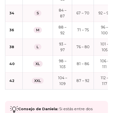
84 –
34
S
67 – 70
92 – 95
87
88 –
96 –
36
M
71 – 75
92
100
93 –
101 –
38
L
76 – 80
97
105
98 –
106 –
40
XL
81 – 86
103
111
104 –
112 –
42
XXL
87 – 92
109
117
💡
Consejo de Daniela:
Si estás entre dos