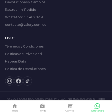
Devoluciones y Cambios
Rastrear mi Pedido
WhatsApp: 313 482 9231
contacto@valery.com.co
LEGAL
Términos y Condiciones
Políticas de Privacidad
Habeas Data
Política de Devoluciones
© 2026 CONFECCIONES VALERY LTDA · NIT 830.106.046-6 · Todos
los derechos reservados ·
Términos
·
Privacidad
·
Habeas Data
Inicio
Tienda
Carrito
WhatsApp