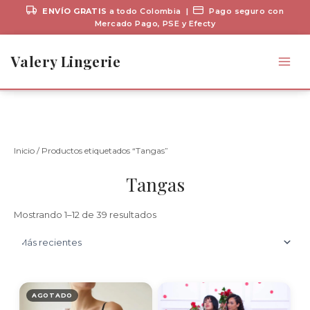
ENVÍO GRATIS
a todo Colombia |
Pago seguro con
Mercado Pago, PSE y Efecty
Ir
al
Valery Lingerie
contenido
Inicio
/ Productos etiquetados “Tangas”
Tangas
Sorted
Mostrando 1–12 de 39 resultados
by
latest
AGOTADO