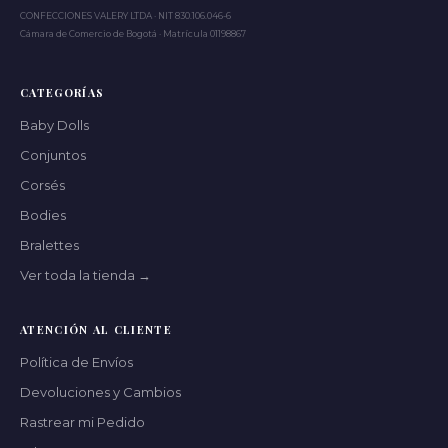
CONFECCIONES VALERY LTDA · NIT 830.106.046-6
Cámara de Comercio de Bogotá · Matrícula 01198867
CATEGORÍAS
Baby Dolls
Conjuntos
Corsés
Bodies
Bralettes
Ver toda la tienda →
ATENCIÓN AL CLIENTE
Política de Envíos
Devoluciones y Cambios
Rastrear mi Pedido