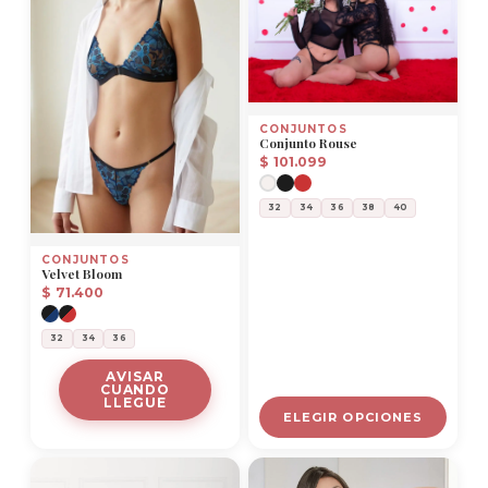
CONJUNTOS
Conjunto Rouse
$
101.099
32
34
36
38
40
CONJUNTOS
Velvet Bloom
$
71.400
32
34
36
AVISAR
CUANDO
LLEGUE
ELEGIR OPCIONES
Este
producto