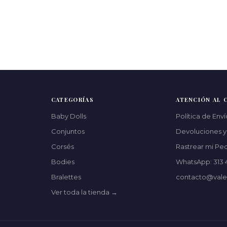
CATEGORÍAS
ATENCIÓN AL 
Baby Dolls
Política de Enví
Conjuntos
Devoluciones 
Corsés
Rastrear mi Pe
Bodies
WhatsApp: 313 
Bralettes
contacto@vale
Ver toda la tienda →