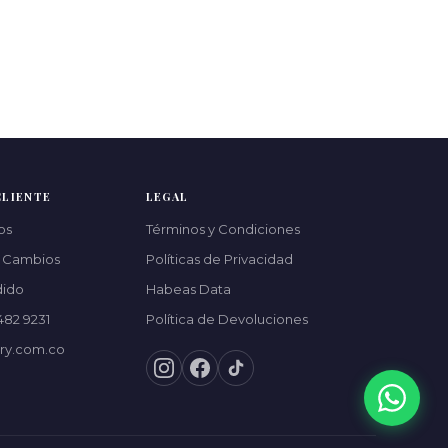
CLIENTE
LEGAL
os
Términos y Condiciones
y Cambios
Políticas de Privacidad
dido
Habeas Data
482 9231
Política de Devoluciones
ry.com.co