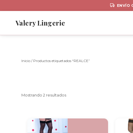
ENVÍO 
Ir
al
Valery Lingerie
contenido
Inicio
/ Productos etiquetados “REALCE”
Sorted
Mostrando 2 resultados
by
latest