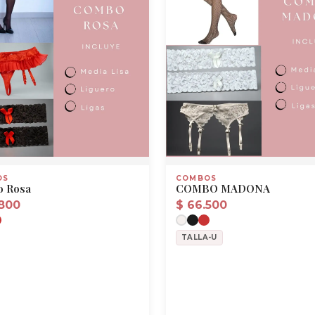
OS
COMBOS
 Rosa
COMBO MADONA
800
$
66.500
TALLA-U