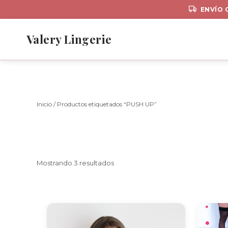
ENVÍO 
Ir
al
Valery Lingerie
contenido
Inicio
/ Productos etiquetados “PUSH UP”
Sorted
Mostrando 3 resultados
by
latest