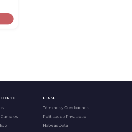
CLIENTE
LEGAL
os
Términos y Condiciones
y Cambios
Políticas de Privacidad
dido
Habeas Data